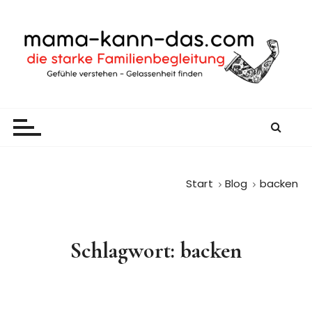
Z
u
m
I
n
h
mama-kann-das
gelassen durch den Familienalltag
a
l
t
s
p
Start
Blog
backen
r
i
n
Schlagwort:
backen
g
e
n