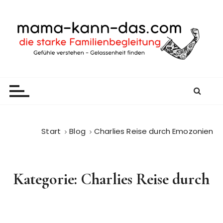
Z
u
m
I
n
h
mama-kann-das
gelassen durch den Familienalltag
a
l
t
s
p
Start
Blog
Charlies Reise durch Emozonien
r
i
n
Kategorie:
Charlies Reise durch
g
e
n