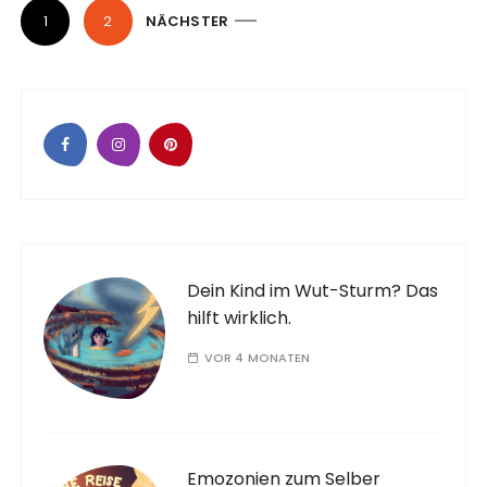
1
2
NÄCHSTER
S
e
i
Dein Kind im Wut-Sturm? Das
hilft wirklich.
t
VOR 4 MONATEN
e
Emozonien zum Selber