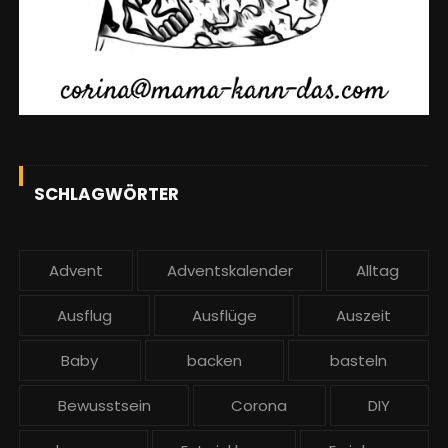
r
u
SCHLAGWÖRTER
n
Advent
Adventskalender
Alltag
Ausflug
Ausflüge
Auszeit
g
Baby
backen
basteln
Bewusstsein
Corona
DIY