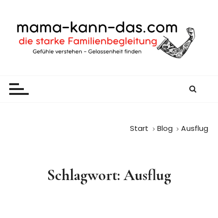
Z
u
m
I
n
h
mama-kann-das
gelassen durch den Familienalltag
a
l
t
s
p
Start
Blog
Ausflug
r
i
n
Schlagwort:
Ausflug
g
e
n