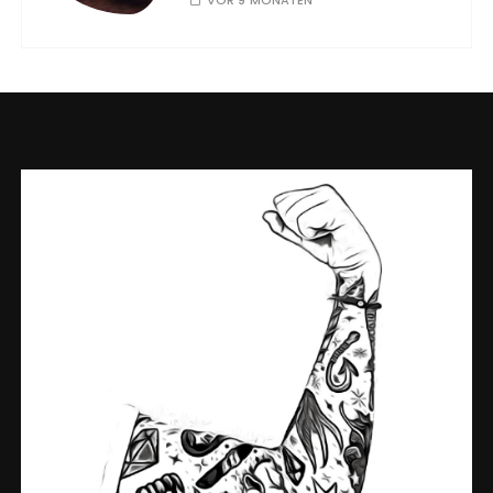
m
e
r
i
e