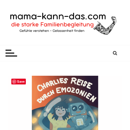
mama-kann-das
gelassen durch den Familienalltag
Save