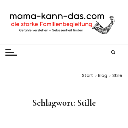
Z
u
m
I
n
h
mama-kann-das
gelassen durch den Familienalltag
a
l
t
s
p
Start
Blog
Stille
r
i
n
Schlagwort:
Stille
g
e
n