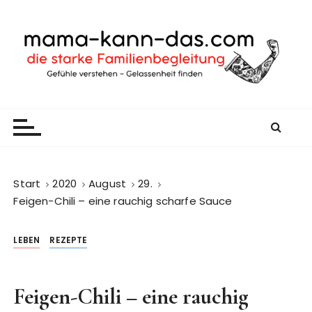
Z
u
m
I
n
h
mama-kann-das
gelassen durch den Familienalltag
a
l
t
s
p
Start
2020
August
29.
r
Feigen-Chili – eine rauchig scharfe Sauce
i
n
LEBEN
REZEPTE
g
e
n
Feigen-Chili – eine rauchig